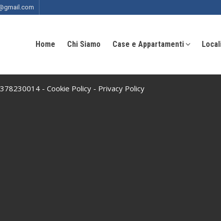
ia@gmail.com
Home
Chi Siamo
Case e Appartamenti
Local
 10378230014 -
Cookie Policy
-
Privacy Policy