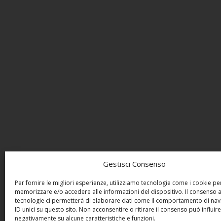
Gestisci Consenso
Per fornire le migliori esperienze, utilizziamo tecnologie come i cookie pe
memorizzare e/o accedere alle informazioni del dispositivo. Il consenso 
tecnologie ci permetterà di elaborare dati come il comportamento di nav
ID unici su questo sito. Non acconsentire o ritirare il consenso può influire
negativamente su alcune caratteristiche e funzioni.