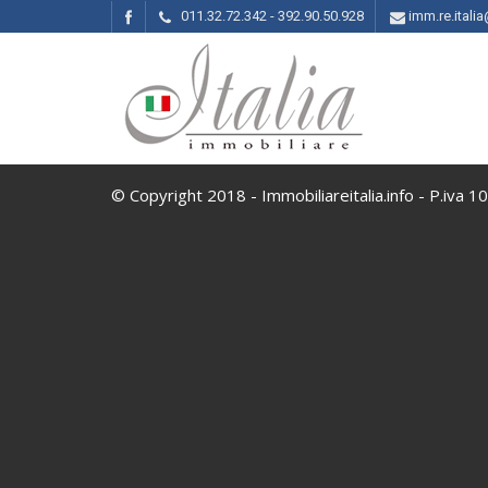
011.32.72.342 - 392.90.50.928
imm.re.ital
© Copyright 2018 - Immobiliareitalia.info - P.iva