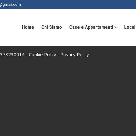
ia@gmail.com
Home
Chi Siamo
Case e Appartamenti
Local
 10378230014 -
Cookie Policy
-
Privacy Policy