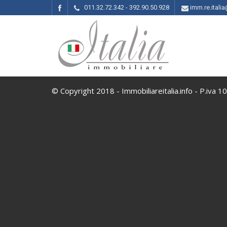
011.32.72.342 - 392.90.50.928
imm.re.ital
© Copyright 2018 - Immobiliareitalia.info - P.iva