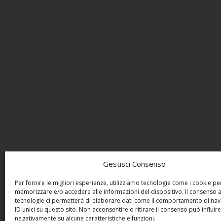
Gestisci Consenso
Per fornire le migliori esperienze, utilizziamo tecnologie come i cookie pe
memorizzare e/o accedere alle informazioni del dispositivo. Il consenso 
tecnologie ci permetterà di elaborare dati come il comportamento di nav
ID unici su questo sito. Non acconsentire o ritirare il consenso può influire
negativamente su alcune caratteristiche e funzioni.