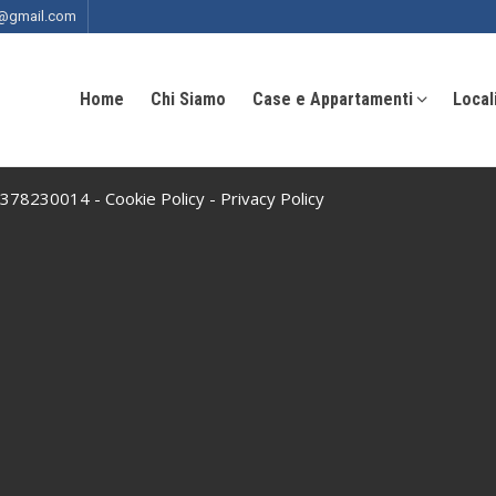
ia@gmail.com
Home
Chi Siamo
Case e Appartamenti
Local
 10378230014 -
Cookie Policy
-
Privacy Policy