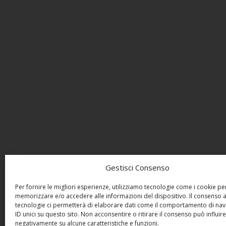
Gestisci Consenso
Per fornire le migliori esperienze, utilizziamo tecnologie come i cookie pe
memorizzare e/o accedere alle informazioni del dispositivo. Il consenso 
tecnologie ci permetterà di elaborare dati come il comportamento di nav
ID unici su questo sito. Non acconsentire o ritirare il consenso può influire
negativamente su alcune caratteristiche e funzioni.