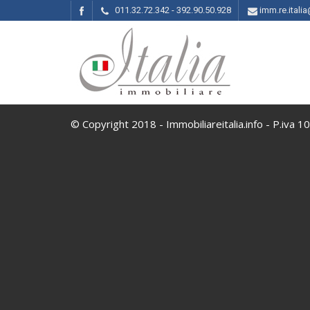
011.32.72.342 - 392.90.50.928
imm.re.ital
© Copyright 2018 - Immobiliareitalia.info - P.iva