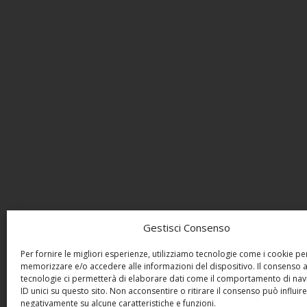
Gestisci Consenso
Per fornire le migliori esperienze, utilizziamo tecnologie come i cookie pe
memorizzare e/o accedere alle informazioni del dispositivo. Il consenso 
tecnologie ci permetterà di elaborare dati come il comportamento di nav
ID unici su questo sito. Non acconsentire o ritirare il consenso può influire
negativamente su alcune caratteristiche e funzioni.