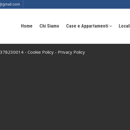
ia@gmail.com
Home
Chi Siamo
Case e Appartamenti
Local
 10378230014 -
Cookie Policy
-
Privacy Policy