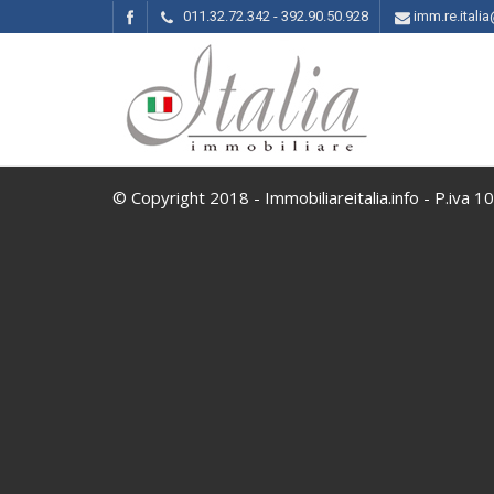
011.32.72.342 - 392.90.50.928
imm.re.ital
© Copyright 2018 - Immobiliareitalia.info - P.iva