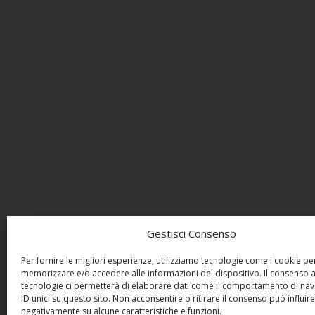
Gestisci Consenso
Per fornire le migliori esperienze, utilizziamo tecnologie come i cookie pe
memorizzare e/o accedere alle informazioni del dispositivo. Il consenso 
tecnologie ci permetterà di elaborare dati come il comportamento di nav
ID unici su questo sito. Non acconsentire o ritirare il consenso può influire
negativamente su alcune caratteristiche e funzioni.