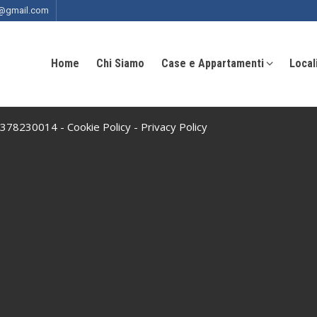
ia@gmail.com
Home
Chi Siamo
Case e Appartamenti
Local
 10378230014 -
Cookie Policy
-
Privacy Policy