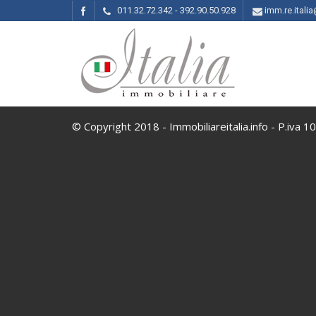
011.32.72.342 - 392.90.50.928
imm.re.ital
© Copyright 2018 - Immobiliareitalia.info - P.iva