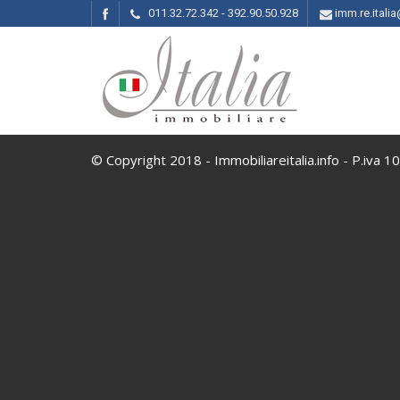
011.32.72.342 - 392.90.50.928
imm.re.ital
© Copyright 2018 - Immobiliareitalia.info - P.iva