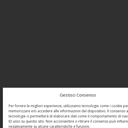
Gestisci Consenso
Per fornire le migliori esperienze, utilizziamo tecnologie come i cookie pe
memorizzare e/o accedere alle informazioni del dispositivo. Il consenso 
tecnologie ci permetterà di elaborare dati come il comportamento di nav
ID unici su questo sito. Non acconsentire o ritirare il consenso può influire
negativamente su alcune caratteristiche e funzioni.