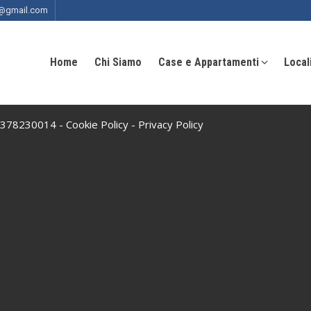
ia@gmail.com
Home
Chi Siamo
Case e Appartamenti
Local
 10378230014 -
Cookie Policy
-
Privacy Policy