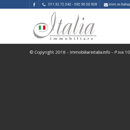
011.32.72.342 - 392.90.50.928
imm.re.ital
© Copyright 2018 - Immobiliareitalia.info - P.iva