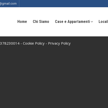
ia@gmail.com
Home
Chi Siamo
Case e Appartamenti
Local
 10378230014 -
Cookie Policy
-
Privacy Policy