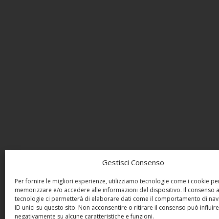
Gestisci Consenso
Per fornire le migliori esperienze, utilizziamo tecnologie come i cookie pe
memorizzare e/o accedere alle informazioni del dispositivo. Il consenso 
tecnologie ci permetterà di elaborare dati come il comportamento di nav
ID unici su questo sito. Non acconsentire o ritirare il consenso può influire
negativamente su alcune caratteristiche e funzioni.