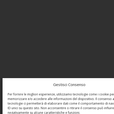
Gestisci Consenso
Per fornire le migliori esperienze, utilizziamo tecnologie come i cookie pe
memorizzare e/o accedere alle informazioni del dispositivo. Il consenso 
tecnologie ci permetterà di elaborare dati come il comportamento di nav
ID unici su questo sito. Non acconsentire o ritirare il consenso può influire
negativamente su alcune caratteristiche e funzioni.