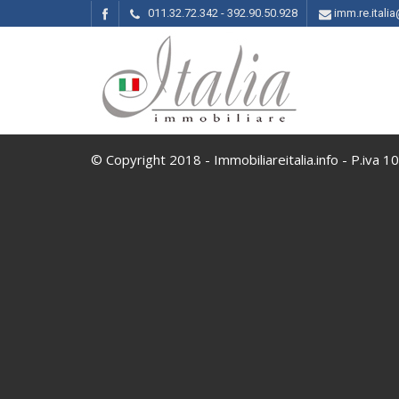
011.32.72.342 - 392.90.50.928
imm.re.ital
© Copyright 2018 - Immobiliareitalia.info - P.iva