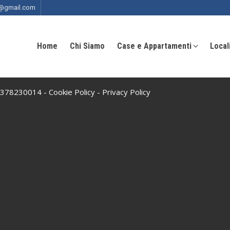
ia@gmail.com
Home
Chi Siamo
Case e Appartamenti
Local
 10378230014 -
Cookie Policy
-
Privacy Policy