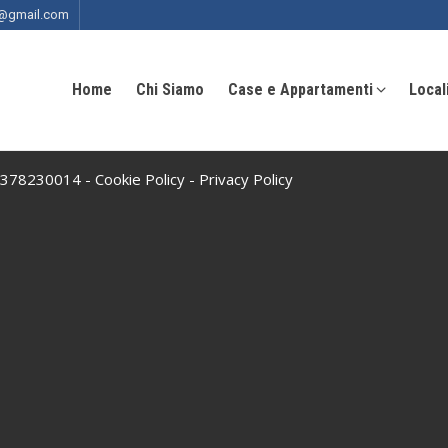
ia@gmail.com
Home
Chi Siamo
Case e Appartamenti
Local
 10378230014 -
Cookie Policy
-
Privacy Policy