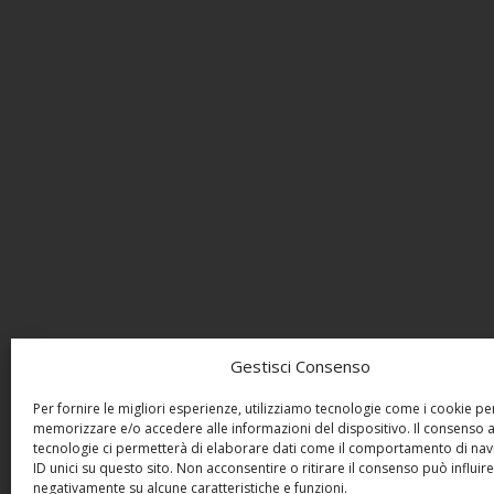
Gestisci Consenso
Per fornire le migliori esperienze, utilizziamo tecnologie come i cookie pe
memorizzare e/o accedere alle informazioni del dispositivo. Il consenso 
tecnologie ci permetterà di elaborare dati come il comportamento di nav
ID unici su questo sito. Non acconsentire o ritirare il consenso può influire
negativamente su alcune caratteristiche e funzioni.