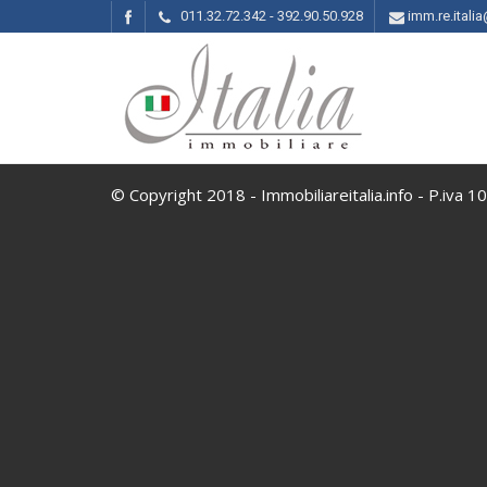
011.32.72.342 - 392.90.50.928
imm.re.ital
© Copyright 2018 - Immobiliareitalia.info - P.iva