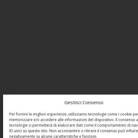
Gestisci Consenso
Per fornire le migliori esperienze, utilizziamo tecnologie come i cookie pe
memorizzare e/o accedere alle informazioni del dispositivo. Il consenso 
tecnologie ci permetterà di elaborare dati come il comportamento di nav
ID unici su questo sito. Non acconsentire o ritirare il consenso può influire
negativamente su alcune caratteristiche e funzioni.