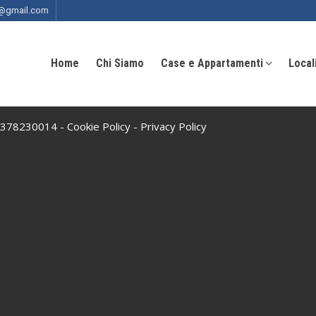
ia@gmail.com
Home
Chi Siamo
Case e Appartamenti
Local
 10378230014 -
Cookie Policy
-
Privacy Policy