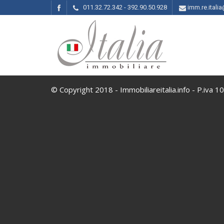
011.32.72.342 - 392.90.50.928
imm.re.ital
© Copyright 2018 - Immobiliareitalia.info - P.iva