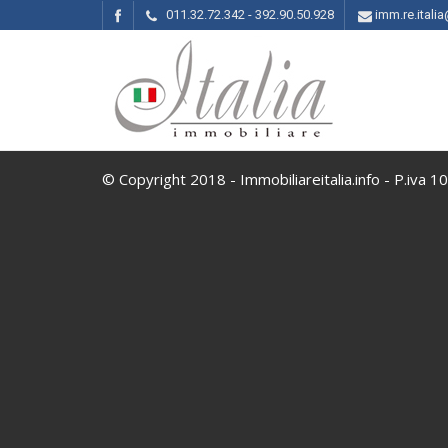
011.32.72.342 - 392.90.50.928
imm.re.ital
© Copyright 2018 - Immobiliareitalia.info - P.iva