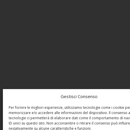
Gestisci Consenso
Per fornire le migliori esperienze, utilizziamo tecnologie come i cookie pe
memorizzare e/o accedere alle informazioni del dispositivo. Il consenso 
tecnologie ci permetterà di elaborare dati come il comportamento di nav
ID unici su questo sito. Non acconsentire o ritirare il consenso può influire
negativamente su alcune caratteristiche e funzioni.