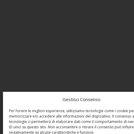
Gestisci Consenso
Per fornire le migliori esperienze, utilizziamo tecnologie come i cookie pe
memorizzare e/o accedere alle informazioni del dispositivo. Il consenso 
tecnologie ci permetterà di elaborare dati come il comportamento di nav
ID unici su questo sito. Non acconsentire o ritirare il consenso può influire
negativamente su alcune caratteristiche e funzioni.