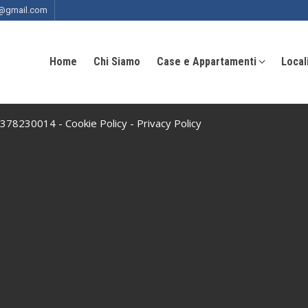
ia@gmail.com
Home
Chi Siamo
Case e Appartamenti
Local
 10378230014 -
Cookie Policy
-
Privacy Policy