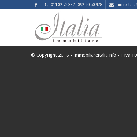
011.32.72.342 - 392.90.50.928
imm.re.ital
© Copyright 2018 - Immobiliareitalia.info - P.iva