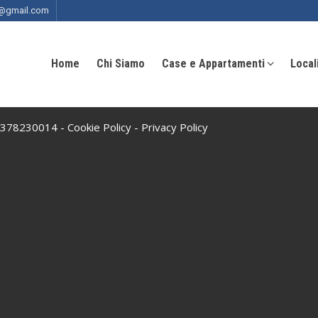
ia@gmail.com
Home
Chi Siamo
Case e Appartamenti
Local
 10378230014 -
Cookie Policy
-
Privacy Policy