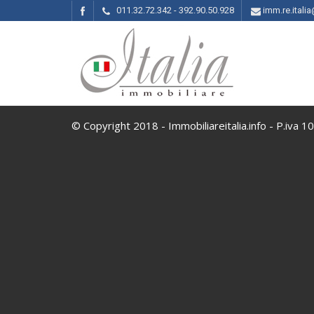
011.32.72.342 - 392.90.50.928
imm.re.ital
© Copyright 2018 - Immobiliareitalia.info - P.iva