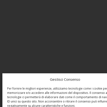
Gestisci Consenso
Per fornire le migliori esperienze, utilizziamo tecnologie come i cookie pe
memorizzare e/o accedere alle informazioni del dispositivo. Il consenso 
tecnologie ci permetterà di elaborare dati come il comportamento di nav
ID unici su questo sito. Non acconsentire o ritirare il consenso può influire
negativamente su alcune caratteristiche e funzioni.