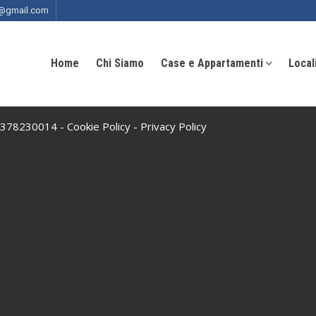
ia@gmail.com
Home
Chi Siamo
Case e Appartamenti
Local
 10378230014 -
Cookie Policy
-
Privacy Policy