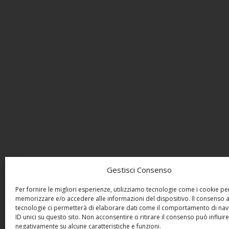
Gestisci Consenso
Per fornire le migliori esperienze, utilizziamo tecnologie come i cookie pe
memorizzare e/o accedere alle informazioni del dispositivo. Il consenso 
tecnologie ci permetterà di elaborare dati come il comportamento di nav
ID unici su questo sito. Non acconsentire o ritirare il consenso può influire
negativamente su alcune caratteristiche e funzioni.