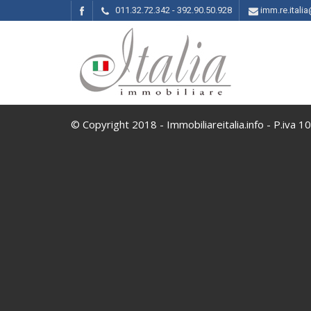
011.32.72.342 - 392.90.50.928
imm.re.ital
© Copyright 2018 - Immobiliareitalia.info - P.iva