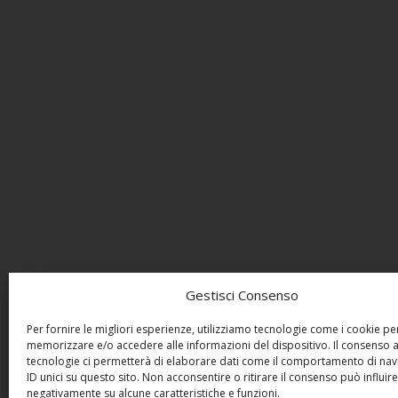
Gestisci Consenso
Per fornire le migliori esperienze, utilizziamo tecnologie come i cookie pe
memorizzare e/o accedere alle informazioni del dispositivo. Il consenso 
tecnologie ci permetterà di elaborare dati come il comportamento di nav
ID unici su questo sito. Non acconsentire o ritirare il consenso può influire
negativamente su alcune caratteristiche e funzioni.