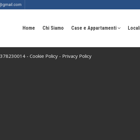
ia@gmail.com
Home
Chi Siamo
Case e Appartamenti
Local
 10378230014 -
Cookie Policy
-
Privacy Policy