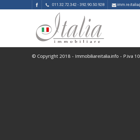
011.32.72.342 - 392.90.50.928
imm.re.ital
© Copyright 2018 - Immobiliareitalia.info - P.iva