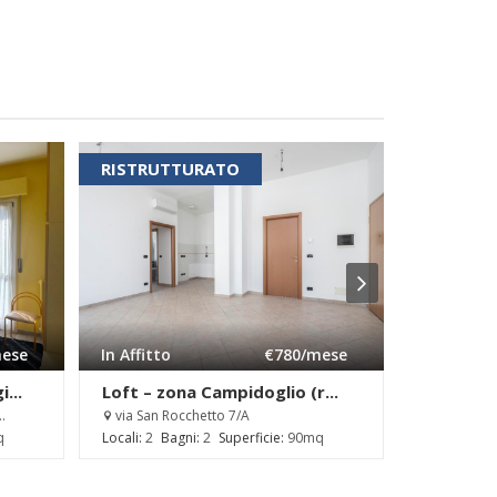
RISTRUTTURATO
CAMERA 
ese
In Affitto
€780
/mese
In Affitto
...
Loft – zona Campidoglio (r...
Camera si
.
via San Rocchetto 7/A
Corso Seba
q
Locali:
2
Bagni:
2
Superficie:
90mq
Locali:
3
Ba