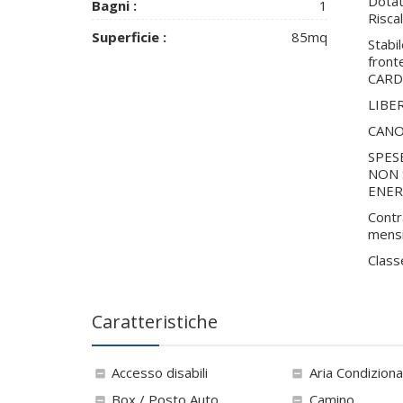
Dotat
Bagni :
1
Risc
Superficie :
85mq
Stabi
front
CARD
LIBE
CANO
SPES
NON 
ENER
Contr
mensil
Class
Caratteristiche
Accesso disabili
Aria Condiziona
Box / Posto Auto
Camino