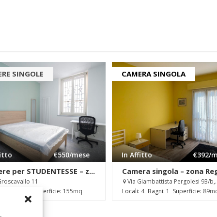
RE SINGOLE
CAMERA SINGOLA
fitto
€550
/mese
In Affitto
€392
/m
re per STUDENTESSE – z...
Camera singola – zona Regi
Groscavallo 11
Via Giambattista Pergolesi 93/b,..
5
Bagni:
2
Superficie:
155mq
Locali:
4
Bagni:
1
Superficie:
89m