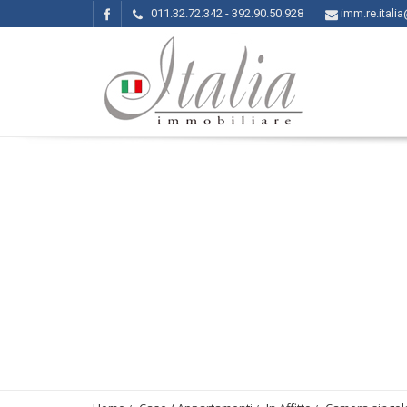
011.32.72.342 - 392.90.50.928
imm.re.ital