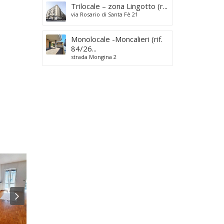
e
Trilocale – zona Lingotto (r...
n
via Rosario di Santa Fè 21
d
i
Monolocale -Moncalieri (rif.
t
84/26...
a
strada Mongina 2
L
o
c
a
l
i
C
o
m
m
e
r
c
i
a
l
i