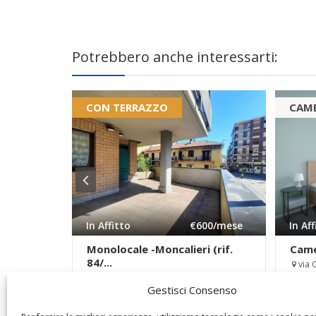
Potrebbero anche interessarti:
CON TERRAZZO
CAME
In Affitto
€600
/mese
In Af
Monolocale -Moncalieri (rif.
Came
84/...
via 
strada Mongina 2
Locali:
Gestisci Consenso
Locali:
1
Bagni:
1
Superficie:
55mq