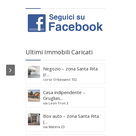
m
e
n
t
i
Ultimi Immobili Caricati
I
n
A
Negozio – zona Santa Rita
ff
(r...
i
corso Orbassano 102
t
t
Casa indipendente –
o
Gruglias...
via Leon Tron 3
Box auto – zona Santa Rita
I
(...
n
via Matera 23
V