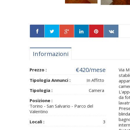
Informazioni
€420
/mese
Prezzo :
Via M
stabi
Tipologia Annunci :
In Affitto
appar
camer
Tipologia :
Camera
L’app
da fo
Posizione :
lavat
Torino - San Salvario - Parco del
Prese
Valentino
blind
bagno
Locali :
3
intern