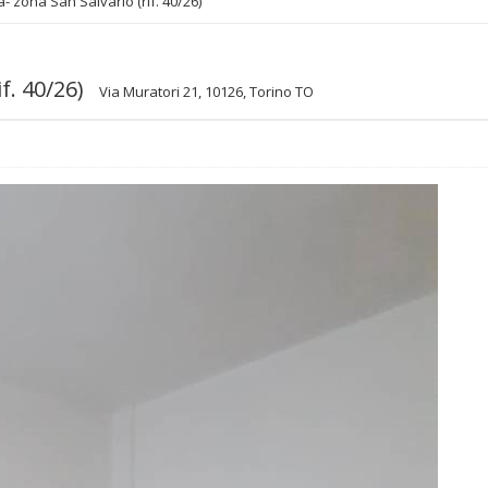
 zona San Salvario (rif. 40/26)
f. 40/26)
Via Muratori 21, 10126, Torino TO