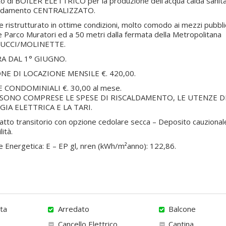
o di BOILER ELETTRICO per la produzione dell’acqua calda sanita
aldamento CENTRALIZZATO.
le ristrutturato in ottime condizioni, molto comodo ai mezzi pubblic
e Parco Muratori ed a 50 metri dalla fermata della Metropolitana
UCCI/MOLINETTE.
RA DAL 1° GIUGNO.
NE DI LOCAZIONE MENSILE €. 420,00.
E CONDOMINIALI €. 30,00 al mese.
SONO COMPRESE LE SPESE DI RISCALDAMENTO, LE UTENZE DI
GIA ELETTRICA E LA TARI.
atto transitorio con opzione cedolare secca – Deposito cauzional
ità.
e Energetica: E – EP gl, nren (kWh/m²anno): 122,86.
ta
Arredato
Balcone
Cancello Elettrico
Cantina