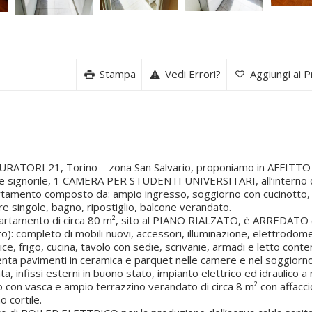
Stampa
Vedi Errori?
Aggiungi ai Pr
URATORI 21, Torino – zona San Salvario, proponiamo in AFFITTO 
le signorile, 1 CAMERA PER STUDENTI UNIVERSITARI, all’interno 
tamento composto da: ampio ingresso, soggiorno con cucinotto,
e singole, bagno, ripostiglio, balcone verandato.
artamento di circa 80 m², sito al PIANO RIALZATO, è ARREDATO
to): completo di mobili nuovi, accessori, illuminazione, elettrodome
rice, frigo, cucina, tavolo con sedie, scrivanie, armadi e letto conte
nta pavimenti in ceramica e parquet nelle camere e nel soggiorn
ata, infissi esterni in buono stato, impianto elettrico ed idraulico 
 con vasca e ampio terrazzino verandato di circa 8 m² con affacci
o cortile.