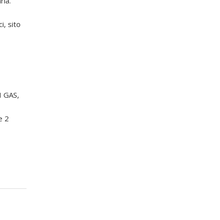
ria.
a
i, sito
 GAS,
e 2